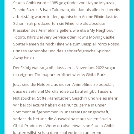
Studio Ghibli wurde 1985 gegründet von Hayao Miyazaki,
Toshio Suzuki & Isao Takahata, die damals alle drei bereits
arbeitstätig waren in der japanischen Anime Filmindustrie.
Schon früh produzierten sie Filme, die als absolute
Klassiker des Animefilms gelten, wie etwa My Neighbour
Totoro, Kiki’s Delivery Service oder Howl’s Moving Castle.
Später kamen da noch Filme wie zum Beispiel Porco Rosso,
Prinses Mononoke und das sehr erfolgreiche Spirited
Away hinzu.
Der Erfolg war so groß, dass am 1. November 2022 sogar
ein eigener Themapark eröffnet wurde: Ghibli Park.
Jetzt sind die Helden aus diesen Animefilms zo populär,
dass es sehr viel Merchandise zu kaufen gibt: Tassen,
Notizbücher, Stifte, Handtücher, Geschirr und vieles mehr.
Wir bei collectura haben dies nur zu gerne in unser
Sortiment aufgenommen in unserem Ladengeschäft,
sodass du bei uns die Auswahl hast aus vielen Studio
Ghibli Produkten. Wenn du also etwas von Studio Ghibli
kaufen willst, schau dann mal vorbei in unserem