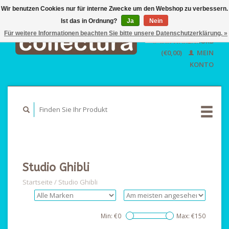
Wir benutzen Cookies nur für interne Zwecke um den Webshop zu verbessern.
Ist das in Ordnung?
Ja
EUR
Nein
GBP
Für weitere Informationen beachten Sie bitte unsere Datenschutzerklärung. »
Deutsch
IHR WARENKORB
USD
Nederlands
(€0,00)
MEIN
English
KONTO
Studio Ghibli
Startseite
/
Studio Ghibli
Min: €
0
Max: €
150