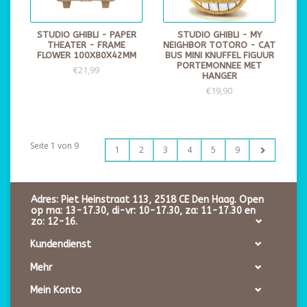
STUDIO GHIBLI - PAPER
STUDIO GHIBLI - MY
THEATER - FRAME
NEIGHBOR TOTORO - CAT
FLOWER 100X80X42MM
BUS MINI KNUFFEL FIGUUR
PORTEMONNEE MET
€21,99
HANGER
€19,90
Seite 1 von 9
1
2
3
4
5
9
Adres: Piet Heinstraat 113, 2518 CE Den Haag. Open
op ma: 13-17.30, di-vr: 10-17.30, za: 11-17.30 en
zo: 12-16.
Kundendienst
Mehr
Mein Konto