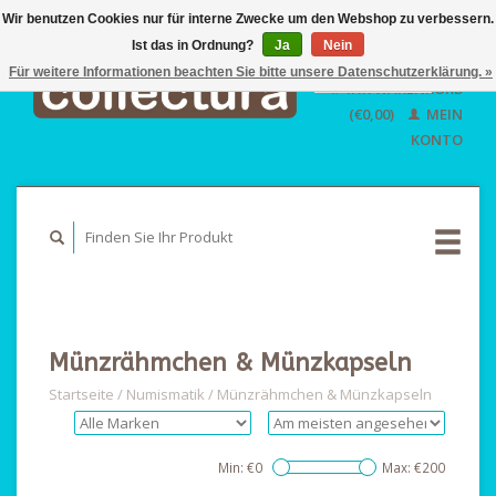
Wir benutzen Cookies nur für interne Zwecke um den Webshop zu verbessern.
Ist das in Ordnung?
Ja
EUR
Nein
GBP
Für weitere Informationen beachten Sie bitte unsere Datenschutzerklärung. »
Deutsch
IHR WARENKORB
USD
Nederlands
(€0,00)
MEIN
English
KONTO
Münzrähmchen & Münzkapseln
Startseite
/
Numismatik
/
Münzrähmchen & Münzkapseln
Min: €
0
Max: €
200