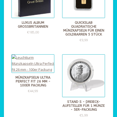
LUXUS ALBUM
QUICKSLAB
GROSSBRITANNIEN
QUADRATISCHE
MÜNZKAPSELN FÜR EINEN
€185,00
GOLDBARREN 5 STÜCK
€9,99
MÜNZKAPSELN ULTRA
PERFECT FIT 26 MM -
100ER PACKUNG
€44,99
STAND S - DREIECK-
AUFSTELLER FÜR 1 MÜNZE
- 5ER-PACKUNG
€5,99