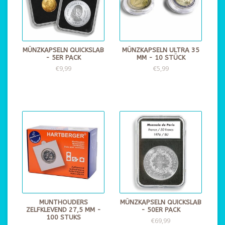
MÜNZKAPSELN QUICKSLAB
MÜNZKAPSELN ULTRA 35
- 5ER PACK
MM - 10 STÜCK
€9,99
€5,99
MUNTHOUDERS
MÜNZKAPSELN QUICKSLAB
ZELFKLEVEND 27,5 MM -
- 50ER PACK
100 STUKS
€69,99