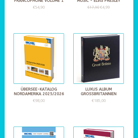
FRANCOPHONE VOLUME 1
MUSIC - ELVIS PRESLEY
€54,90
€4,99
€17,90
ÜBERSEE-KATALOG
LUXUS ALBUM
NORDAMERIKA 2025/2026
GROSSBRITANNIEN
€98,00
€185,00