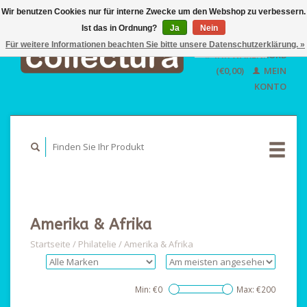
Wir benutzen Cookies nur für interne Zwecke um den Webshop zu verbessern.
Ist das in Ordnung?
Ja
EUR
Nein
GBP
Für weitere Informationen beachten Sie bitte unsere Datenschutzerklärung. »
Deutsch
IHR WARENKORB
USD
Nederlands
(€0,00)
MEIN
English
KONTO
Amerika & Afrika
Startseite
/
Philatelie
/
Amerika & Afrika
Min: €
0
Max: €
200