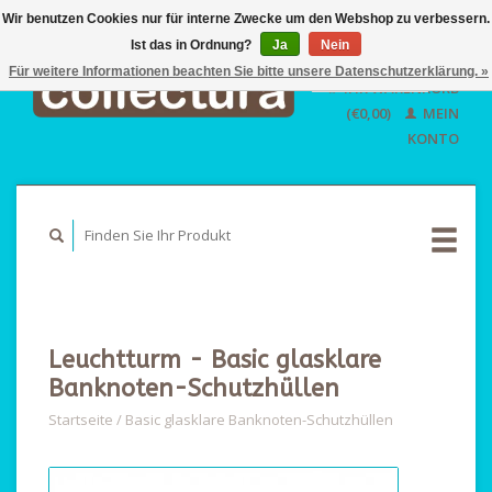
Wir benutzen Cookies nur für interne Zwecke um den Webshop zu verbessern.
Ist das in Ordnung?
Ja
EUR
Nein
GBP
Für weitere Informationen beachten Sie bitte unsere Datenschutzerklärung. »
Deutsch
IHR WARENKORB
USD
Nederlands
(€0,00)
MEIN
English
KONTO
Leuchtturm - Basic glasklare
Banknoten-Schutzhüllen
Startseite
/
Basic glasklare Banknoten-Schutzhüllen