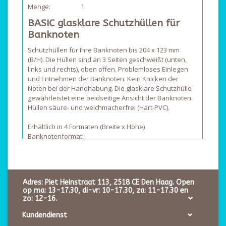
Menge:
1
BASIC glasklare Schutzhüllen für
Banknoten
Schutzhüllen für Ihre Banknoten bis 204 x 123 mm
(B/H). Die Hüllen sind an 3 Seiten geschweißt (unten,
links und rechts), oben offen. Problemloses Einlegen
und Entnehmen der Banknoten. Kein Knicken der
Noten bei der Handhabung. Die glasklare Schutzhülle
gewährleistet eine beidseitige Ansicht der Banknoten.
Hüllen säure- und weichmacherfrei (Hart-PVC).
Erhältlich in 4 Formaten (Breite x Höhe)
Banknotenformat:
Basic 140
140x80 mm (Aussenformat 146x84 mm)
Basic 158
158x75 mm (Aussenformat 166x81 mm)
Basic 170
170x86 mm (Aussenformat 176x90 mm)
Adres: Piet Heinstraat 113, 2518 CE Den Haag. Open
op ma: 13-17.30, di-vr: 10-17.30, za: 11-17.30 en
Basic 204
204x123 mm (Aussenformat 210x127 mm)
zo: 12-16.
Kundendienst