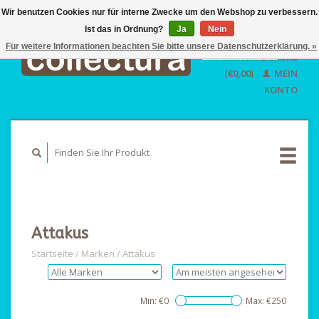
Wir benutzen Cookies nur für interne Zwecke um den Webshop zu verbessern.
Ist das in Ordnung?
Ja
EUR
Nein
GBP
Für weitere Informationen beachten Sie bitte unsere Datenschutzerklärung. »
Deutsch
IHR WARENKORB
USD
Nederlands
(€0,00)
MEIN
English
KONTO
Attakus
Startseite
/
Marken
/
Attakus
Min: €
0
Max: €
250