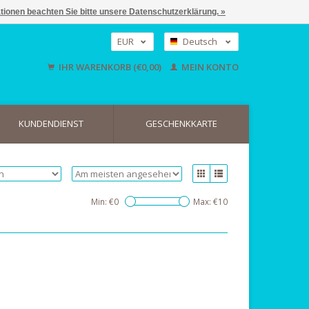
ationen beachten Sie bitte unsere Datenschutzerklärung. »
EUR
Deutsch
GBP
Nederlands
IHR WARENKORB (€0,00)
MEIN KONTO
English
USD
KUNDENDIENST
GESCHENKKARTE
Min: €
0
Max: €
10