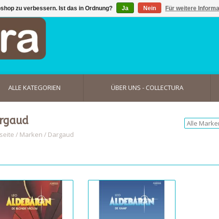
shop zu verbessern. Ist das in Ordnung?
Ja
Nein
Für weitere Inform
ALLE KATEGORIEN
ÜBER UNS - COLLECTURA
rgaud
seite
/
Marken
/
Dargaud