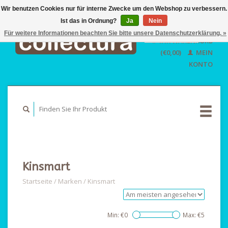
Wir benutzen Cookies nur für interne Zwecke um den Webshop zu verbessern.
Ist das in Ordnung?
Ja
EUR
Nein
GBP
Für weitere Informationen beachten Sie bitte unsere Datenschutzerklärung. »
Deutsch
IHR WARENKORB
USD
Nederlands
(€0,00)
MEIN
English
KONTO
Kinsmart
Startseite
/
Marken
/
Kinsmart
Min: €
0
Max: €
5