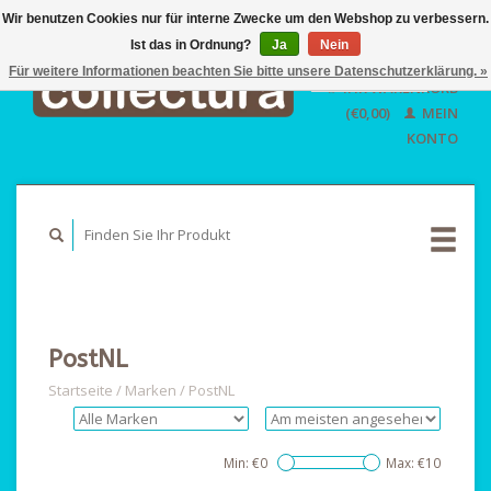
Wir benutzen Cookies nur für interne Zwecke um den Webshop zu verbessern.
Ist das in Ordnung?
Ja
EUR
Nein
GBP
Für weitere Informationen beachten Sie bitte unsere Datenschutzerklärung. »
Deutsch
IHR WARENKORB
USD
Nederlands
(€0,00)
MEIN
English
KONTO
PostNL
Startseite
/
Marken
/
PostNL
Min: €
0
Max: €
10