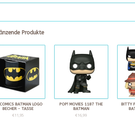
änzende Produkte
 COMICS BATMAN LOGO
POP! MOVIES 1187 THE
BITTY 
BECHER - TASSE
BATMAN
BA
€11,95
€16,99