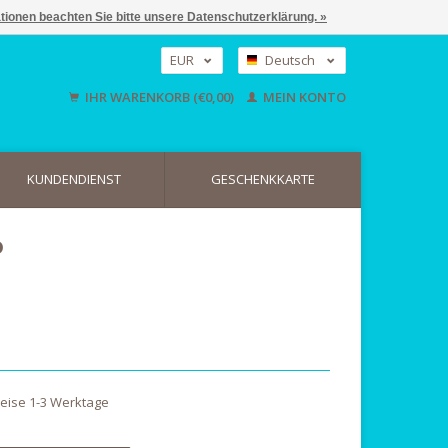
ationen beachten Sie bitte unsere Datenschutzerklärung. »
EUR
Deutsch
GBP
Nederlands
IHR WARENKORB (€0,00)
MEIN KONTO
English
USD
KUNDENDIENST
GESCHENKKARTE
o
weise 1-3 Werktage