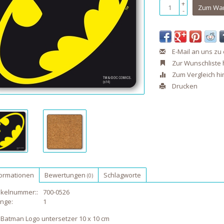
+
Zum War
-
E-Mail an uns zu
Zur Wunschliste
Zum Vergleich h
Drucken
formationen
Bewertungen
Schlagworte
(0)
ikelnummer::
700-0526
nge:
1
 Batman Logo untersetzer 10 x 10 cm