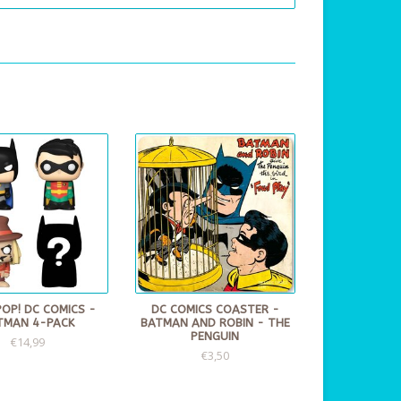
POP! DC COMICS -
DC COMICS COASTER -
TMAN 4-PACK
BATMAN AND ROBIN - THE
PENGUIN
€14,99
€3,50