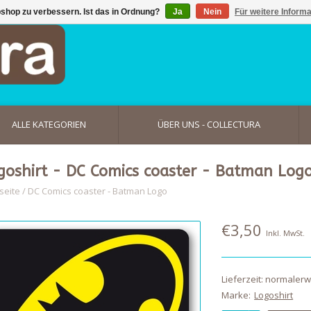
shop zu verbessern. Ist das in Ordnung?
Ja
Nein
Für weitere Inform
ALLE KATEGORIEN
ÜBER UNS - COLLECTURA
goshirt - DC Comics coaster - Batman Log
seite
/
DC Comics coaster - Batman Logo
€3,50
Inkl. MwSt.
Lieferzeit: normaler
Marke:
Logoshirt