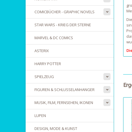
gro
Met
COMICBÜCHER - GRAPHIC NOVELS
Di
STAR WARS - KRIEG DER STERNE
sin
Pro
das
MARVEL & DC COMICS
wur
Di
ASTERIX
HARRY POTTER
SPIELZEUG
Erg
FIGUREN & SCHLUSSELANHANGER
MUSIK, FILM, FERNSEHEN, IKONEN
LUPEN
DESIGN, MODE & KUNST