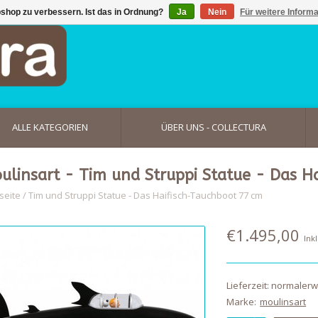
shop zu verbessern. Ist das in Ordnung?
Ja
Nein
Für weitere Inform
ALLE KATEGORIEN
ÜBER UNS - COLLECTURA
ulinsart - Tim und Struppi Statue - Das H
seite
/
Tim und Struppi Statue - Das Haifisch-Tauchboot 77 cm
€1.495,00
Ink
Lieferzeit: normaler
Marke:
moulinsart