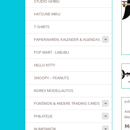
STUDIO GHIBLI
HATSUNE MIKU
T-SHIRTS
PAPIERWAREN, KALENDER & AGENDAS
POP MART - LABUBU
HELLO KITTY
SNOOPY – PEANUTS
NOREV MODELLAUTOS
In
POKÉMON & ANDERE TRADING CARDS
Art
PHILATELIE
Me
Mo
NUMISMATIK