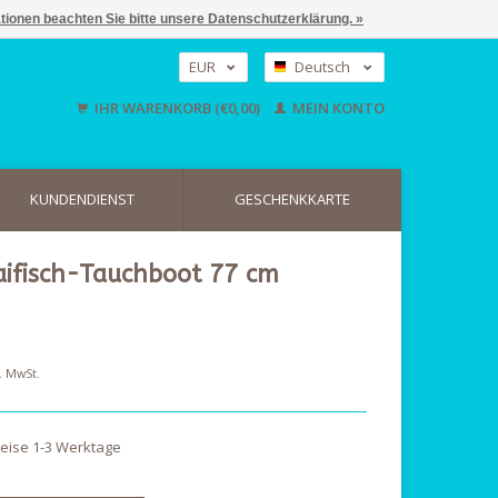
ationen beachten Sie bitte unsere Datenschutzerklärung. »
EUR
Deutsch
GBP
Nederlands
IHR WARENKORB (€0,00)
MEIN KONTO
English
USD
KUNDENDIENST
GESCHENKKARTE
aifisch-Tauchboot 77 cm
l. MwSt.
weise 1-3 Werktage