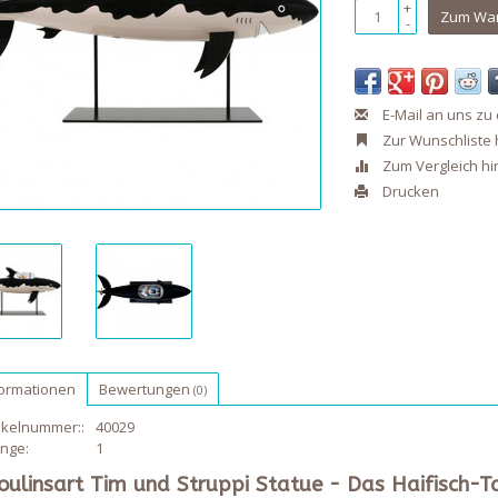
+
Zum War
-
E-Mail an uns zu
Zur Wunschliste
Zum Vergleich h
Drucken
formationen
Bewertungen
(0)
ikelnummer::
40029
nge:
1
ulinsart Tim und Struppi Statue - Das Haifisch-