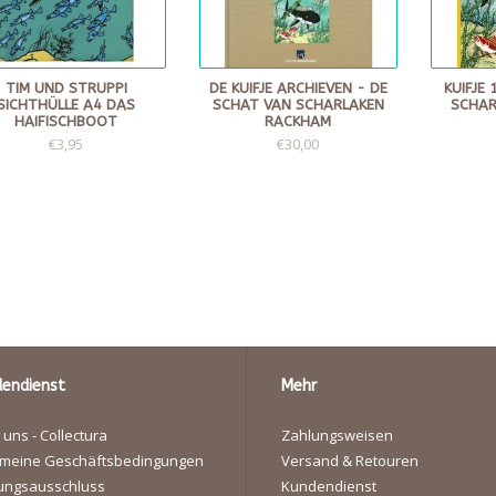
TIM UND STRUPPI
DE KUIFJE ARCHIEVEN - DE
KUIFJE
SICHTHÜLLE A4 DAS
SCHAT VAN SCHARLAKEN
SCHAR
HAIFISCHBOOT
RACKHAM
€3,95
€30,00
endienst
Mehr
 uns - Collectura
Zahlungsweisen
emeine Geschäftsbedingungen
Versand & Retouren
ungsausschluss
Kundendienst