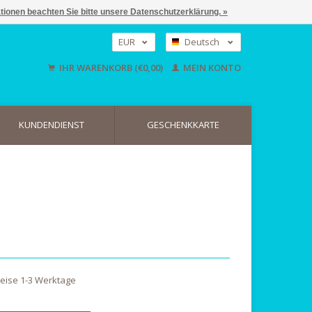
ationen beachten Sie bitte unsere Datenschutzerklärung. »
EUR
Deutsch
GBP
Nederlands
IHR WARENKORB (€0,00)
MEIN KONTO
English
USD
KUNDENDIENST
GESCHENKKARTE
weise 1-3 Werktage