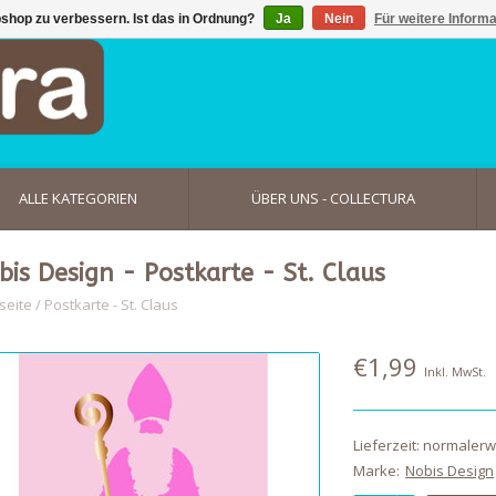
shop zu verbessern. Ist das in Ordnung?
Ja
Nein
Für weitere Inform
ALLE KATEGORIEN
ÜBER UNS - COLLECTURA
bis Design - Postkarte - St. Claus
seite
/
Postkarte - St. Claus
€1,99
Inkl. MwSt.
Lieferzeit: normaler
Marke:
Nobis Design