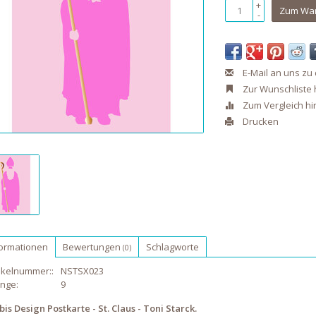
+
Zum War
-
E-Mail an uns zu
Zur Wunschliste
Zum Vergleich h
Drucken
formationen
Bewertungen
Schlagworte
(0)
ikelnummer::
NSTSX023
nge:
9
is Design Postkarte - St. Claus - Toni Starck.