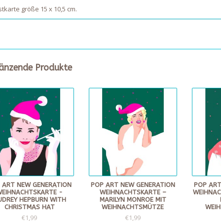
tkarte größe 15 x 10,5 cm.
änzende Produkte
 ART NEW GENERATION
POP ART NEW GENERATION
POP ART
WEIHNACHTSKARTE -
WEIHNACHTSKARTE –
WEIHNAC
UDREY HEPBURN WITH
MARILYN MONROE MIT
CHRISTMAS HAT
WEIHNACHTSMÜTZE
WEI
€1,99
€1,99