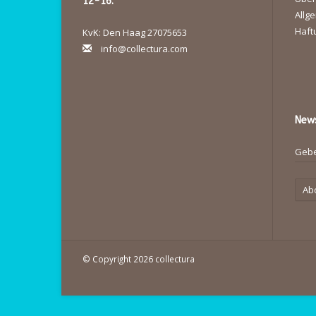
12-16.
Allg
Haft
KvK: Den Haag 27075653
info@collectura.com
News
Ab
© Copyright 2026 collectura