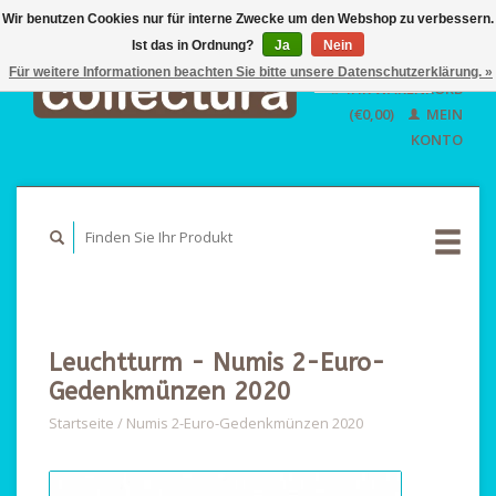
Wir benutzen Cookies nur für interne Zwecke um den Webshop zu verbessern.
Ist das in Ordnung?
Ja
EUR
Nein
GBP
Für weitere Informationen beachten Sie bitte unsere Datenschutzerklärung. »
Deutsch
IHR WARENKORB
USD
Nederlands
(€0,00)
MEIN
English
KONTO
Leuchtturm - Numis 2-Euro-
Gedenkmünzen 2020
Startseite
/
Numis 2-Euro-Gedenkmünzen 2020