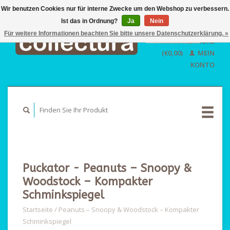
Wir benutzen Cookies nur für interne Zwecke um den Webshop zu verbessern.
Ist das in Ordnung?
Ja
EUR
Nein
GBP
Für weitere Informationen beachten Sie bitte unsere Datenschutzerklärung. »
Deutsch
IHR WARENKORB
USD
Nederlands
(€0,00)
MEIN
English
KONTO
Puckator - Peanuts – Snoopy &
Woodstock – Kompakter
Schminkspiegel
Startseite
/
Peanuts – Snoopy & Woodstock – Kompakter
Schminkspiegel