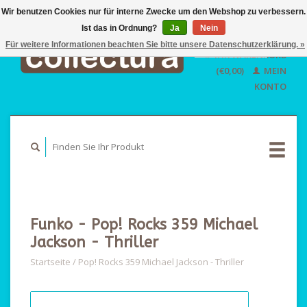
Wir benutzen Cookies nur für interne Zwecke um den Webshop zu verbessern.
Ist das in Ordnung?
Ja
EUR
Nein
GBP
Für weitere Informationen beachten Sie bitte unsere Datenschutzerklärung. »
Deutsch
IHR WARENKORB
USD
Nederlands
(€0,00)
MEIN
English
KONTO
Funko - Pop! Rocks 359 Michael
Jackson - Thriller
Startseite
/
Pop! Rocks 359 Michael Jackson - Thriller