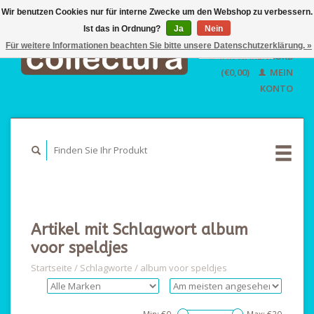
Wir benutzen Cookies nur für interne Zwecke um den Webshop zu verbessern.
Ist das in Ordnung?
Ja
EUR
Nein
GBP
Für weitere Informationen beachten Sie bitte unsere Datenschutzerklärung. »
Deutsch
IHR WARENKORB
USD
Nederlands
(€0,00)
MEIN
English
KONTO
Artikel mit Schlagwort album
voor speldjes
Startseite
/
Schlagworte
/
album voor speldjes