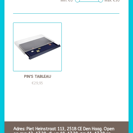
Min: €
0
Max: €
30
PIN'S TABLEAU
€29,95
Adres: Piet Heinstraat 113, 2518 CE Den Haag. Open