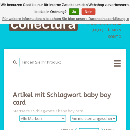
Wir benutzen Cookies nur für interne Zwecke um den Webshop zu verbessern.
Ist das in Ordnung?
Ja
EUR
Nein
GBP
Für weitere Informationen beachten Sie bitte unsere Datenschutzerklärung. »
Deutsch
IHR WARENKORB
USD
Nederlands
(€0,00)
MEIN
English
KONTO
Artikel mit Schlagwort baby boy
card
Startseite
/
Schlagworte
/
baby boy card