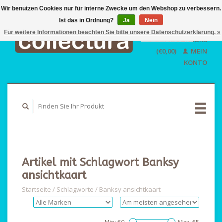
Wir benutzen Cookies nur für interne Zwecke um den Webshop zu verbessern.
Ist das in Ordnung?
Ja
EUR
Nein
GBP
Für weitere Informationen beachten Sie bitte unsere Datenschutzerklärung. »
Deutsch
IHR WARENKORB
USD
Nederlands
(€0,00)
MEIN
English
KONTO
Artikel mit Schlagwort Banksy
ansichtkaart
Startseite
/
Schlagworte
/
Banksy ansichtkaart