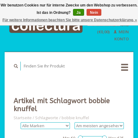
Wir benutzen Cookies nur für interne Zwecke um den Webshop zu verbessern.
Ist das in Ordnung?
Ja
EUR
Nein
GBP
Für weitere Informationen beachten Sie bitte unsere Datenschutzerklärung. »
Deutsch
IHR WARENKORB
USD
Nederlands
(€0,00)
MEIN
English
KONTO
Artikel mit Schlagwort bobbie
knuffel
Startseite
/
Schlagworte
/
bobbie knuffel