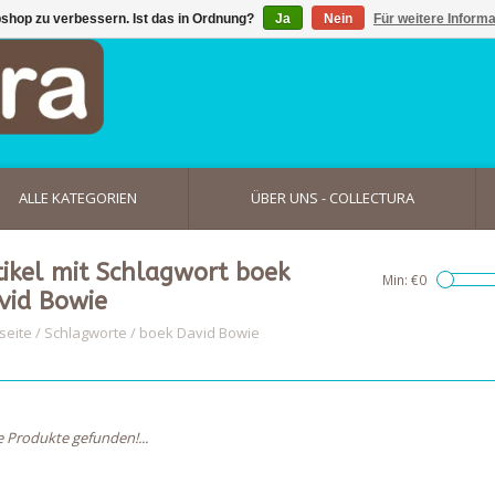
shop zu verbessern. Ist das in Ordnung?
Ja
Nein
Für weitere Inform
ALLE KATEGORIEN
ÜBER UNS - COLLECTURA
tikel mit Schlagwort boek
Min: €
0
vid Bowie
seite
/
Schlagworte
/
boek David Bowie
e Produkte gefunden!...