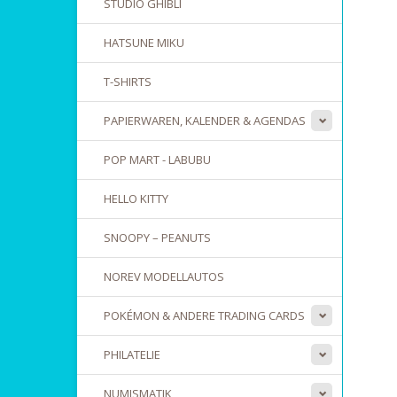
STUDIO GHIBLI
HATSUNE MIKU
T-SHIRTS
PAPIERWAREN, KALENDER & AGENDAS
POP MART - LABUBU
HELLO KITTY
SNOOPY – PEANUTS
NOREV MODELLAUTOS
POKÉMON & ANDERE TRADING CARDS
PHILATELIE
NUMISMATIK