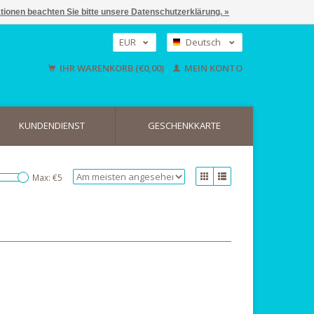
ationen beachten Sie bitte unsere Datenschutzerklärung. »
EUR
Deutsch
GBP
Nederlands
IHR WARENKORB (€0,00)
MEIN KONTO
English
USD
KUNDENDIENST
GESCHENKKARTE
Max: €
5