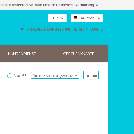
ationen beachten Sie bitte unsere Datenschutzerklärung. »
EUR
Deutsch
GBP
Nederlands
IHR WARENKORB (€0,00)
MEIN KONTO
English
USD
KUNDENDIENST
GESCHENKKARTE
Max: €
5