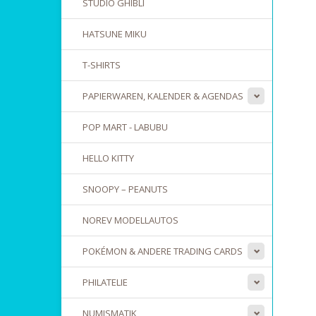
STUDIO GHIBLI
HATSUNE MIKU
T-SHIRTS
PAPIERWAREN, KALENDER & AGENDAS
POP MART - LABUBU
HELLO KITTY
SNOOPY – PEANUTS
NOREV MODELLAUTOS
POKÉMON & ANDERE TRADING CARDS
PHILATELIE
NUMISMATIK