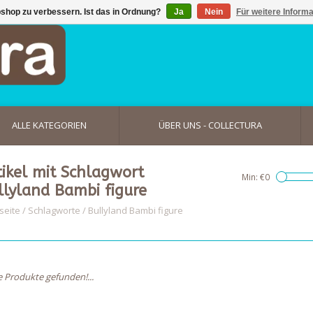
shop zu verbessern. Ist das in Ordnung?
Ja
Nein
Für weitere Inform
ALLE KATEGORIEN
ÜBER UNS - COLLECTURA
tikel mit Schlagwort
Min: €
0
llyland Bambi figure
seite
/
Schlagworte
/
Bullyland Bambi figure
e Produkte gefunden!...