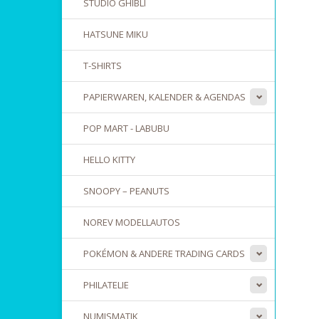
STUDIO GHIBLI
HATSUNE MIKU
T-SHIRTS
PAPIERWAREN, KALENDER & AGENDAS
POP MART - LABUBU
HELLO KITTY
SNOOPY – PEANUTS
NOREV MODELLAUTOS
POKÉMON & ANDERE TRADING CARDS
PHILATELIE
NUMISMATIK