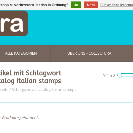
shop zu verbessern. Ist das in Ordnung?
Ja
Nein
Für weitere Inform
ALLE KATEGORIEN
ÜBER UNS - COLLECTURA
tikel mit Schlagwort
Min: €
0
talog italian stamps
seite
/
Schlagworte
/
catalog italian stamps
e Produkte gefunden!...