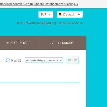
ationen beachten Sie bitte unsere Datenschutzerklärung. »
EUR
Deutsch
GBP
Nederlands
IHR WARENKORB (€0,00)
MEIN KONTO
English
USD
KUNDENDIENST
GESCHENKKARTE
Max: €
5