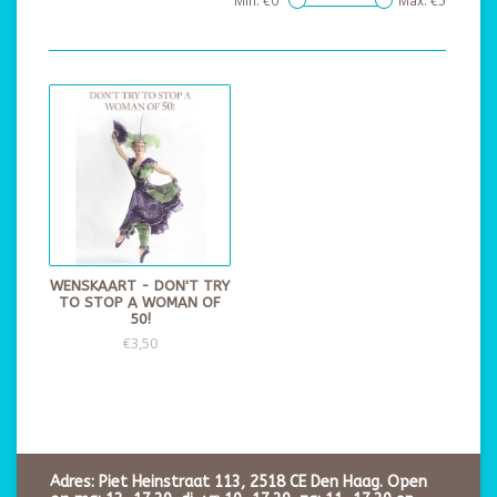
Min: €
0
Max: €
5
WENSKAART - DON'T TRY
TO STOP A WOMAN OF
50!
€3,50
Adres: Piet Heinstraat 113, 2518 CE Den Haag. Open