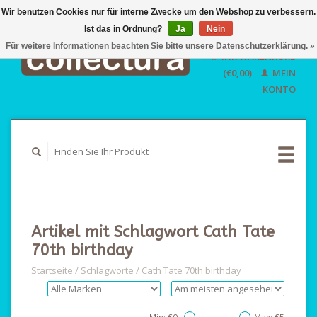
Wir benutzen Cookies nur für interne Zwecke um den Webshop zu verbessern.
Ist das in Ordnung?
Ja
EUR
Nein
GBP
Für weitere Informationen beachten Sie bitte unsere Datenschutzerklärung. »
Deutsch
IHR WARENKORB
USD
Nederlands
(€0,00)
MEIN
English
KONTO
Artikel mit Schlagwort Cath Tate
70th birthday
Startseite
/
Schlagworte
/
Cath Tate 70th birthday