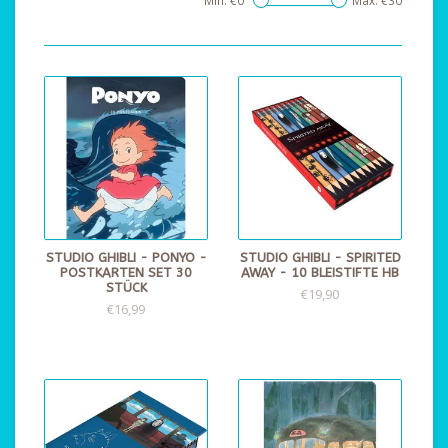
Min: €
0
Max: €
30
STUDIO GHIBLI - PONYO -
STUDIO GHIBLI - SPIRITED
POSTKARTEN SET 30
AWAY - 10 BLEISTIFTE HB
STÜCK
€19,90
€16,99