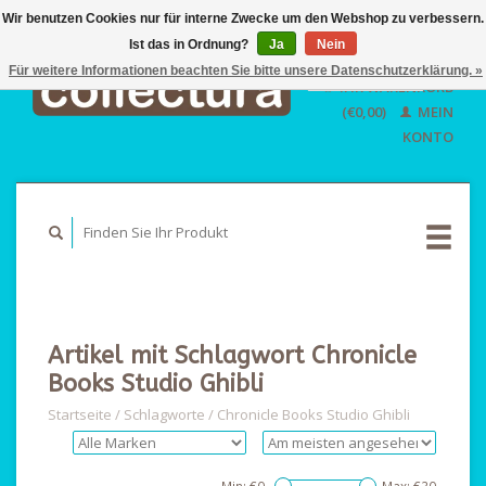
Wir benutzen Cookies nur für interne Zwecke um den Webshop zu verbessern.
Ist das in Ordnung?
Ja
EUR
Nein
GBP
Für weitere Informationen beachten Sie bitte unsere Datenschutzerklärung. »
Deutsch
IHR WARENKORB
USD
Nederlands
(€0,00)
MEIN
English
KONTO
Artikel mit Schlagwort Chronicle
Books Studio Ghibli
Startseite
/
Schlagworte
/
Chronicle Books Studio Ghibli