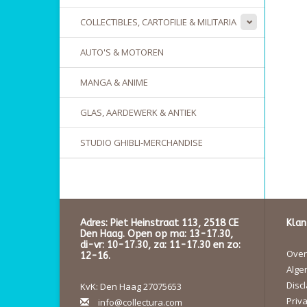
COLLECTIBLES, CARTOFILIE & MILITARIA
AUTO'S & MOTOREN
MANGA & ANIME
GLAS, AARDEWERK & ANTIEK
STUDIO GHIBLI-MERCHANDISE
Adres: Piet Heinstraat 113, 2518 CE
Klan
Den Haag. Open op ma: 13-17.30,
di-vr: 10-17.30, za: 11-17.30 en zo:
Over 
12-16.
Alge
Disc
KvK: Den Haag 27075653
Priva
info@collectura.com