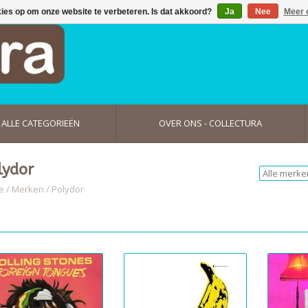
kies op om onze website te verbeteren. Is dat akkoord?
Ja
Nee
Meer 
ALLE CATEGORIEËN
OVER ONS - COLLECTURA
lydor
e
/
Merken
/
Polydor