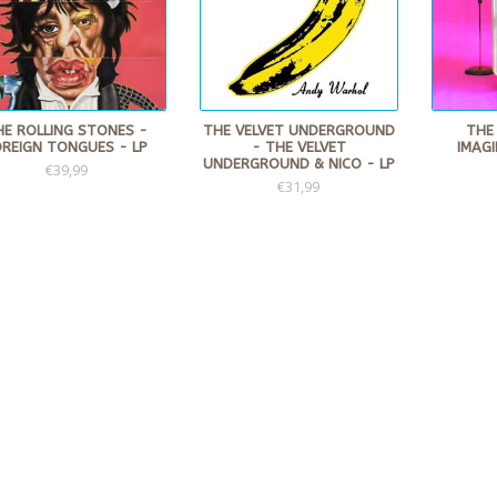
HE ROLLING STONES -
THE VELVET UNDERGROUND
THE
OREIGN TONGUES - LP
- THE VELVET
IMAGI
UNDERGROUND & NICO - LP
€39,99
€31,99