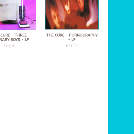
 CURE - THREE
THE CURE - PORNOGRAPHY
NARY BOYS - LP
- LP
€29,99
€31,99