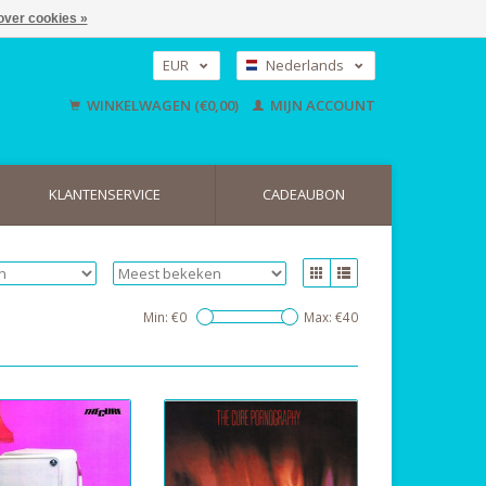
over cookies »
EUR
Nederlands
GBP
Deutsch
WINKELWAGEN (€0,00)
MIJN ACCOUNT
English
USD
KLANTENSERVICE
CADEAUBON
Min: €
0
Max: €
40