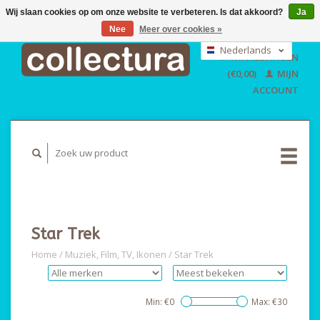
Wij slaan cookies op om onze website te verbeteren. Is dat akkoord?
Ja
Nee
Meer over cookies »
EUR
GBP
Nederlands
WINKELWAGEN
USD
Deutsch
(€0,00)
MIJN
English
ACCOUNT
Star Trek
Home
/
Muziek, Film, TV, Ikonen
/
Star Trek
Min: €
0
Max: €
30