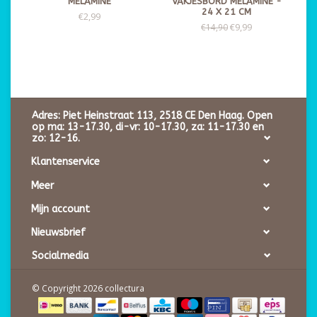
MELAMINE
VAKJESBORD MELAMINE -
24 X 21 CM
€2,99
€9,99
€14,90
Adres: Piet Heinstraat 113, 2518 CE Den Haag. Open
op ma: 13-17.30, di-vr: 10-17.30, za: 11-17.30 en
zo: 12-16.
Klantenservice
Meer
Mijn account
Nieuwsbrief
Socialmedia
© Copyright 2026 collectura