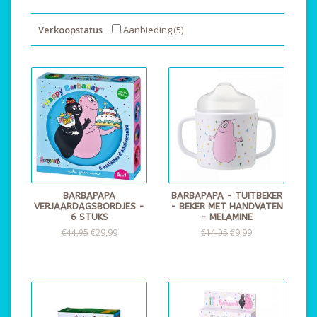
Verkoopstatus
Aanbieding
(5)
BARBAPAPA
BARBAPAPA - TUITBEKER
VERJAARDAGSBORDJES -
- BEKER MET HANDVATEN
6 STUKS
- MELAMINE
€29,99
€9,99
€44,95
€14,95