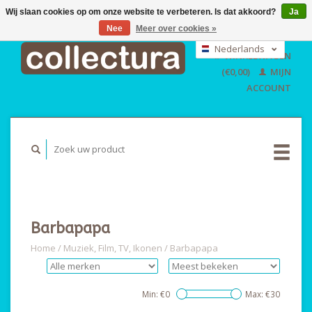
Wij slaan cookies op om onze website te verbeteren. Is dat akkoord?
Ja
Nee
Meer over cookies »
EUR
GBP
Nederlands
WINKELWAGEN
USD
Deutsch
(€0,00)
MIJN
English
ACCOUNT
Barbapapa
Home
/
Muziek, Film, TV, Ikonen
/
Barbapapa
Min: €
0
Max: €
30