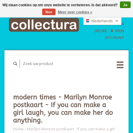
Wij slaan cookies op om onze website te verbeteren. Is dat akkoord?
Ja
Nee
Meer over cookies »
EUR
GBP
Nederlands
WINKELWAGEN
USD
Deutsch
(€0,00)
MIJN
English
ACCOUNT
modern times - Marilyn Monroe
postkaart - If you can make a
girl laugh, you can make her do
anything.
Home
/
Marilyn Monroe postkaart - If you can make a girl