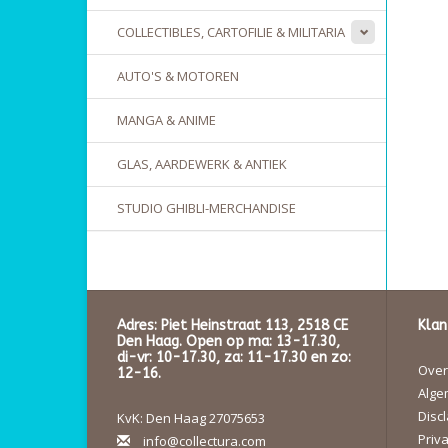
COLLECTIBLES, CARTOFILIE & MILITARIA
AUTO'S & MOTOREN
MANGA & ANIME
GLAS, AARDEWERK & ANTIEK
STUDIO GHIBLI-MERCHANDISE
Adres: Piet Heinstraat 113, 2518 CE
Klan
Den Haag. Open op ma: 13-17.30,
di-vr: 10-17.30, za: 11-17.30 en zo:
Over 
12-16.
Alge
Disc
KvK: Den Haag 27075653
Priva
info@collectura.com