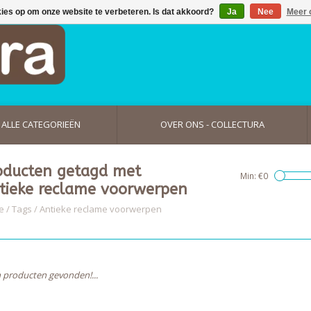
kies op om onze website te verbeteren. Is dat akkoord?
Ja
Nee
Meer 
ALLE CATEGORIEËN
OVER ONS - COLLECTURA
oducten getagd met
Min: €
0
tieke reclame voorwerpen
e
/
Tags
/
Antieke reclame voorwerpen
 producten gevonden!...