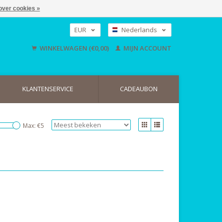
over cookies »
EUR
Nederlands
GBP
Deutsch
WINKELWAGEN (€0,00)
MIJN ACCOUNT
English
USD
KLANTENSERVICE
CADEAUBON
Max: €
5