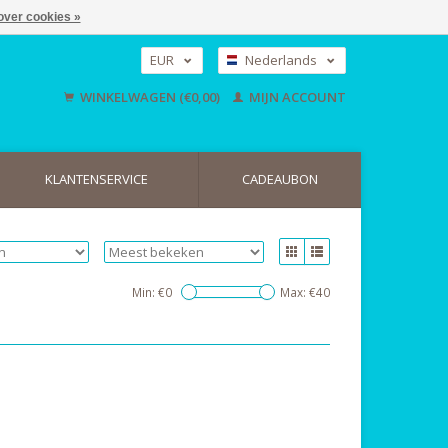
over cookies »
EUR
Nederlands
GBP
Deutsch
WINKELWAGEN (€0,00)
MIJN ACCOUNT
English
USD
KLANTENSERVICE
CADEAUBON
Min: €
0
Max: €
40