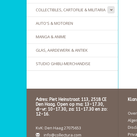
COLLECTIBLES, CARTOFILIE & MILITARIA
AUTO'S & MOTOREN
MANGA & ANIME
GLAS, AARDEWERK & ANTIEK
STUDIO GHIBLI-MERCHANDISE
Adres: Piet Heinstraat 113, 2518 CE
Klan
Den Haag. Open op ma: 13-17.30,
di-vr: 10-17.30, za: 11-17.30 en zo:
Over 
12-16.
Alge
Disc
KvK: Den Haag 27075653
Priva
info@collectura.com