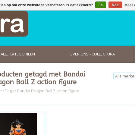
kies op om onze website te verbeteren. Is dat akkoord?
Ja
Nee
Meer 
ALLE CATEGORIEËN
OVER ONS - COLLECTURA
oducten getagd met Bandai
agon Ball Z action figure
e
/
Tags
/
Bandai Dragon Ball Z action figure