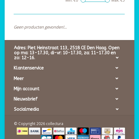
Min: €
0
Max: €
5
Geen producten gevonden!...
Adres: Piet Heinstraat 113, 2518 CE Den Haag. Open
op ma: 13-17.30, di-vr: 10-17.30, za: 11-17.30 en
zo: 12-16.
Klantenservice
Meer
Mijn account
Nieuwsbrief
Socialmedia
© Copyright 2026 collectura