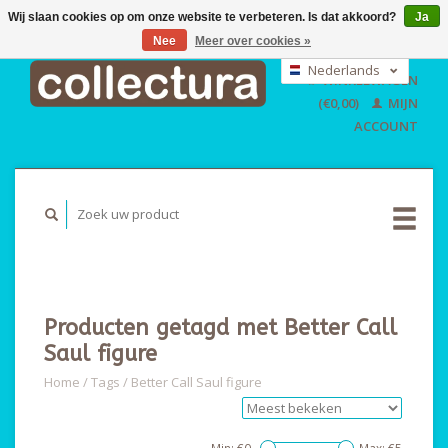
Wij slaan cookies op om onze website te verbeteren. Is dat akkoord?
Ja
Nee
Meer over cookies »
EUR
GBP
Nederlands
WINKELWAGEN
USD
Deutsch
(€0,00)
MIJN
English
ACCOUNT
Producten getagd met Better Call
Saul figure
Home
/
Tags
/
Better Call Saul figure