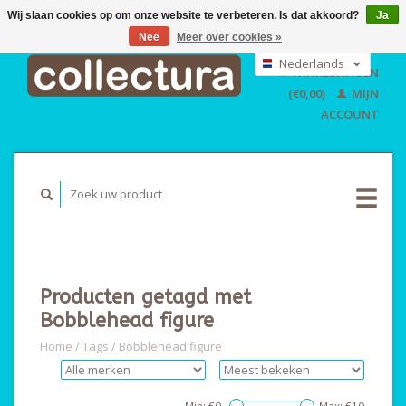
Wij slaan cookies op om onze website te verbeteren. Is dat akkoord?
Ja
Nee
Meer over cookies »
EUR
GBP
Nederlands
WINKELWAGEN
USD
Deutsch
(€0,00)
MIJN
English
ACCOUNT
Producten getagd met
Bobblehead figure
Home
/
Tags
/
Bobblehead figure