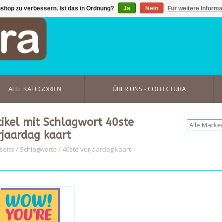
shop zu verbessern. Ist das in Ordnung?
Ja
Nein
Für weitere Inform
ALLE KATEGORIEN
ÜBER UNS - COLLECTURA
tikel mit Schlagwort 40ste
rjaardag kaart
seite
/
Schlagworte
/
40ste verjaardag kaart