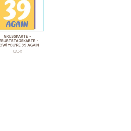
GRUSSKARTE - G
BURTSTAGSKARTE - W
W! YOU'RE 39 AGAIN
€3,50