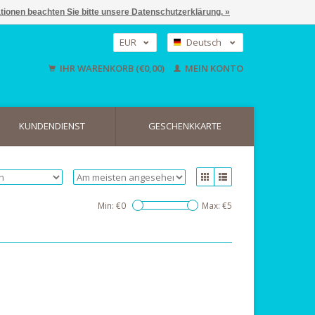
ationen beachten Sie bitte unsere Datenschutzerklärung. »
EUR
Deutsch
GBP
Nederlands
IHR WARENKORB (€0,00)
MEIN KONTO
English
USD
KUNDENDIENST
GESCHENKKARTE
Min: €
0
Max: €
5