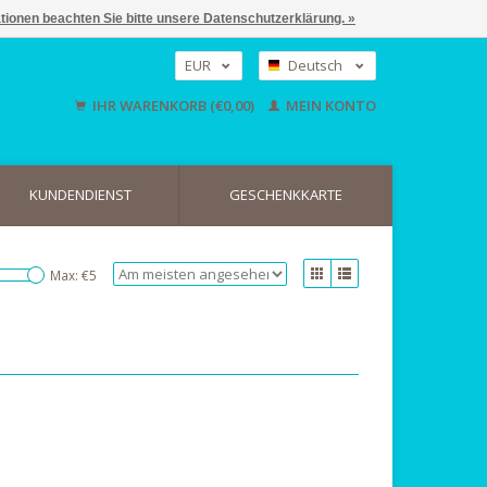
ationen beachten Sie bitte unsere Datenschutzerklärung. »
EUR
Deutsch
GBP
Nederlands
IHR WARENKORB (€0,00)
MEIN KONTO
English
USD
KUNDENDIENST
GESCHENKKARTE
Max: €
5