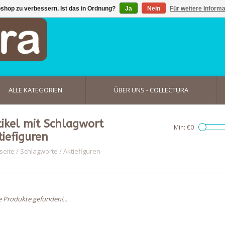
shop zu verbessern. Ist das in Ordnung?
Ja
Nein
Für weitere Inform
ALLE KATEGORIEN
ÜBER UNS - COLLECTURA
tikel mit Schlagwort
Min: €
0
tiefiguren
seite
/
Schlagworte
/
Aktiefiguren
e Produkte gefunden!...