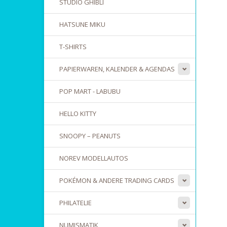
STUDIO GHIBLI
HATSUNE MIKU
T-SHIRTS
PAPIERWAREN, KALENDER & AGENDAS
POP MART - LABUBU
HELLO KITTY
SNOOPY – PEANUTS
NOREV MODELLAUTOS
POKÉMON & ANDERE TRADING CARDS
PHILATELIE
NUMISMATIK