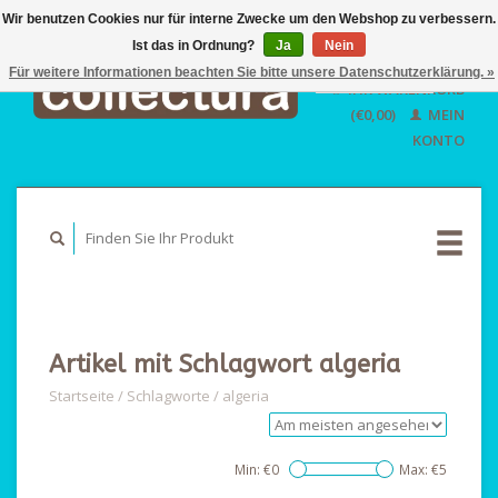
Wir benutzen Cookies nur für interne Zwecke um den Webshop zu verbessern.
Ist das in Ordnung?
Ja
EUR
Nein
GBP
Für weitere Informationen beachten Sie bitte unsere Datenschutzerklärung. »
Deutsch
IHR WARENKORB
USD
Nederlands
(€0,00)
MEIN
English
KONTO
Artikel mit Schlagwort algeria
Startseite
/
Schlagworte
/
algeria
Min: €
0
Max: €
5