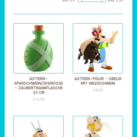
Min: €
0
Max: €
50
ASTERIX-
ASTERIX-FIGUR - OBELIX
SPARSCHWEIN/SPARDOSE
MIT WILDSCHWEIN
– ZAUBERTRANKFLASCHE
€8,99
15 CM
€16,99