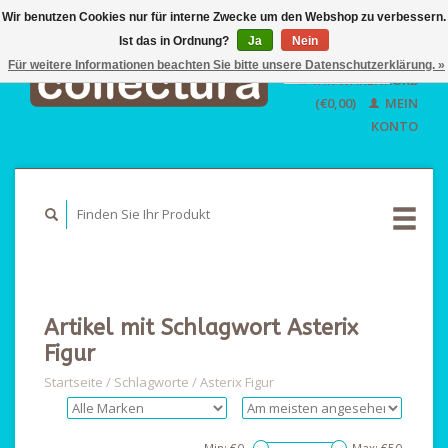
Wir benutzen Cookies nur für interne Zwecke um den Webshop zu verbessern.
Ist das in Ordnung?
Ja
EUR
Nein
GBP
Für weitere Informationen beachten Sie bitte unsere Datenschutzerklärung. »
Deutsch
IHR WARENKORB
USD
Nederlands
(€0,00)
MEIN
English
KONTO
Artikel mit Schlagwort Asterix
Figur
Startseite
/
Schlagworte
/
Asterix Figur