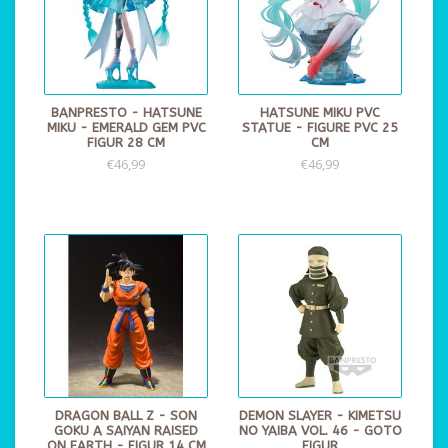
BANPRESTO - HATSUNE
HATSUNE MIKU PVC
MIKU - EMERALD GEM PVC
STATUE - FIGURE PVC 25
FIGUR 28 CM
CM
€46,99
€46,99
DRAGON BALL Z - SON
DEMON SLAYER - KIMETSU
GOKU A SAIYAN RAISED
NO YAIBA VOL. 46 - GOTO
ON EARTH - FIGUR 14 CM
FIGUR