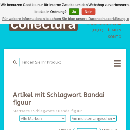
Wir benutzen Cookies nur für interne Zwecke um den Webshop zu verbessern.
Ist das in Ordnung?
Ja
EUR
Nein
GBP
Für weitere Informationen beachten Sie bitte unsere Datenschutzerklärung. »
Deutsch
IHR WARENKORB
USD
Nederlands
(€0,00)
MEIN
English
KONTO
Artikel mit Schlagwort Bandai
figuur
Startseite
/
Schlagworte
/
Bandai figuur