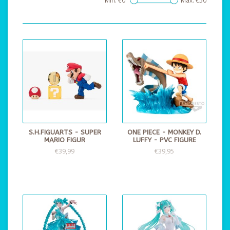
Min: €
0
Max: €
50
S.H.FIGUARTS - SUPER
ONE PIECE - MONKEY D.
MARIO FIGUR
LUFFY - PVC FIGURE
€39,99
€39,95