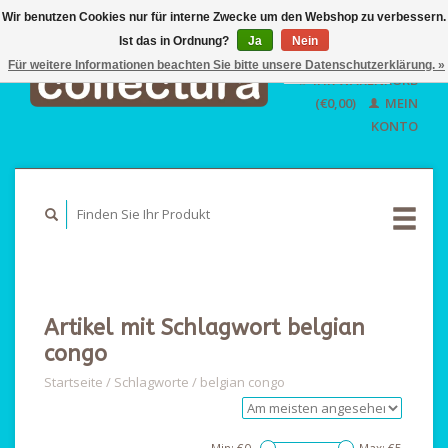
Wir benutzen Cookies nur für interne Zwecke um den Webshop zu verbessern.
Ist das in Ordnung?
Ja
EUR
Nein
GBP
Für weitere Informationen beachten Sie bitte unsere Datenschutzerklärung. »
Deutsch
IHR WARENKORB
USD
Nederlands
(€0,00)
MEIN
English
KONTO
Artikel mit Schlagwort belgian
congo
Startseite
/
Schlagworte
/
belgian congo