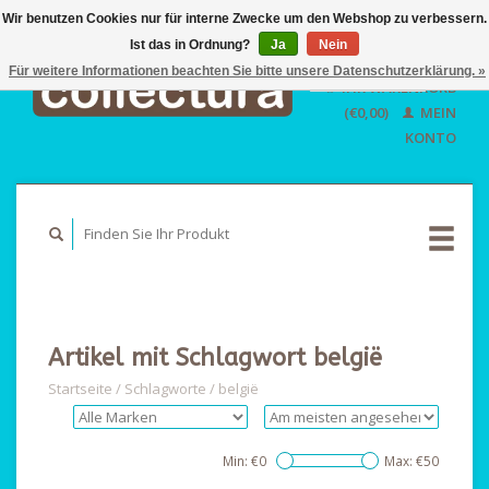
Wir benutzen Cookies nur für interne Zwecke um den Webshop zu verbessern.
Ist das in Ordnung?
Ja
EUR
Nein
GBP
Für weitere Informationen beachten Sie bitte unsere Datenschutzerklärung. »
Deutsch
IHR WARENKORB
USD
Nederlands
(€0,00)
MEIN
English
KONTO
Artikel mit Schlagwort belgië
Startseite
/
Schlagworte
/
belgië
Min: €
0
Max: €
50