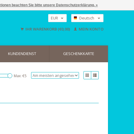
ationen beachten Sie bitte unsere Datenschutzerklärung. »
EUR
Deutsch
GBP
Nederlands
IHR WARENKORB (€0,00)
MEIN KONTO
English
USD
KUNDENDIENST
GESCHENKKARTE
Max: €
5