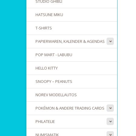
STUDIO GHIBLI
HATSUNE MIKU
T-SHIRTS
PAPIERWAREN, KALENDER & AGENDAS
POP MART - LABUBU
HELLO KITTY
SNOOPY – PEANUTS
NOREV MODELLAUTOS
POKÉMON & ANDERE TRADING CARDS
PHILATELIE
NUMISMATIK