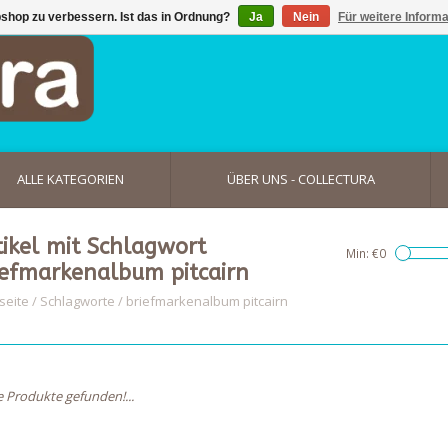
shop zu verbessern. Ist das in Ordnung?
Ja
Nein
Für weitere Inform
ALLE KATEGORIEN
ÜBER UNS - COLLECTURA
tikel mit Schlagwort
Min: €
0
iefmarkenalbum pitcairn
seite
/
Schlagworte
/
briefmarkenalbum pitcairn
e Produkte gefunden!...