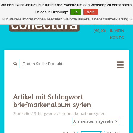
Wir benutzen Cookies nur für interne Zwecke um den Webshop zu verbessern.
Ist das in Ordnung?
Ja
EUR
Nein
GBP
Für weitere Informationen beachten Sie bitte unsere Datenschutzerklärung. »
Deutsch
IHR WARENKORB
USD
Nederlands
(€0,00)
MEIN
English
KONTO
Artikel mit Schlagwort
briefmarkenalbum syrien
Startseite
/
Schlagworte
/
briefmarkenalbum syrien