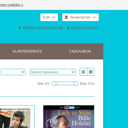
over cookies »
EUR
Nederlands
GBP
Deutsch
WINKELWAGEN (€0,00)
MIJN ACCOUNT
English
USD
KLANTENSERVICE
CADEAUBON
Min: €
0
Max: €
30