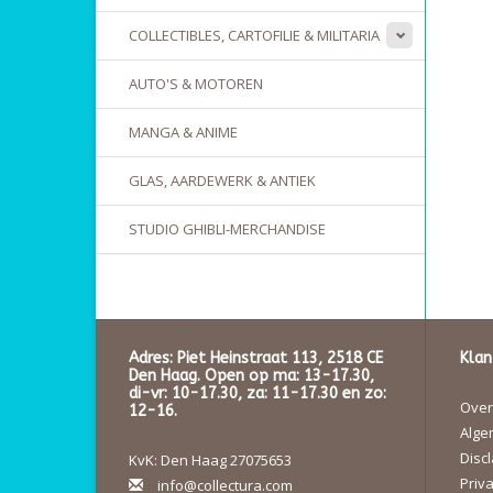
COLLECTIBLES, CARTOFILIE & MILITARIA
AUTO'S & MOTOREN
MANGA & ANIME
GLAS, AARDEWERK & ANTIEK
STUDIO GHIBLI-MERCHANDISE
Adres: Piet Heinstraat 113, 2518 CE
Klan
Den Haag. Open op ma: 13-17.30,
di-vr: 10-17.30, za: 11-17.30 en zo:
Over 
12-16.
Alge
Disc
KvK: Den Haag 27075653
Priva
info@collectura.com