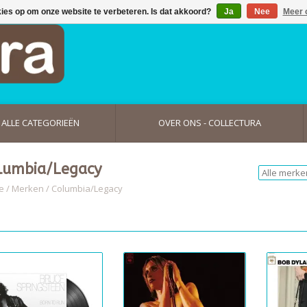
kies op om onze website te verbeteren. Is dat akkoord?
Ja
Nee
Meer 
ALLE CATEGORIEËN
OVER ONS - COLLECTURA
lumbia/Legacy
e
/
Merken
/
Columbia/Legacy