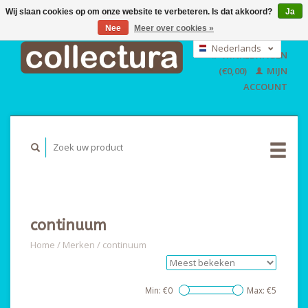
Wij slaan cookies op om onze website te verbeteren. Is dat akkoord?
Ja
Nee
Meer over cookies »
EUR
GBP
Nederlands
WINKELWAGEN
USD
Deutsch
(€0,00)
MIJN
English
ACCOUNT
continuum
Home
/
Merken
/
continuum
Min: €
0
Max: €
5