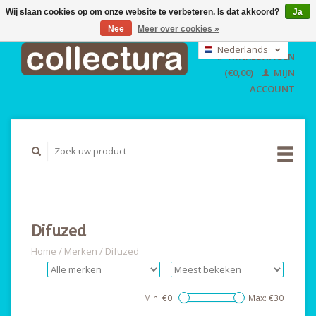
Wij slaan cookies op om onze website te verbeteren. Is dat akkoord?
Ja
Nee
Meer over cookies »
EUR
GBP
Nederlands
WINKELWAGEN
USD
Deutsch
(€0,00)
MIJN
English
ACCOUNT
Difuzed
Home
/
Merken
/
Difuzed
Min: €
0
Max: €
30