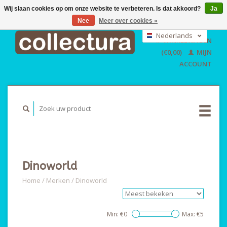
Wij slaan cookies op om onze website te verbeteren. Is dat akkoord?
Ja
Nee
Meer over cookies »
EUR
GBP
Nederlands
WINKELWAGEN
USD
Deutsch
(€0,00)
MIJN
English
ACCOUNT
Dinoworld
Home
/
Merken
/
Dinoworld
Min: €
0
Max: €
5