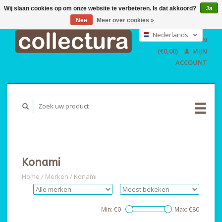
Wij slaan cookies op om onze website te verbeteren. Is dat akkoord?
Ja
Nee
Meer over cookies »
EUR
GBP
Nederlands
WINKELWAGEN
USD
Deutsch
(€0,00)
MIJN
English
ACCOUNT
Konami
Home
/
Merken
/
Konami
Min: €
0
Max: €
80