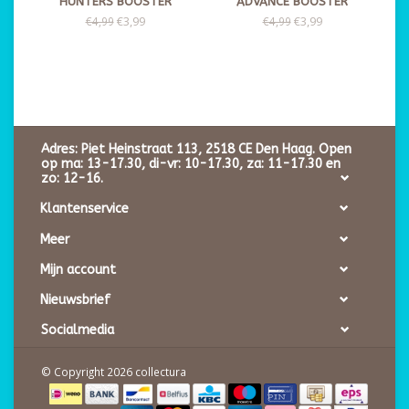
HUNTERS BOOSTER
ADVANCE BOOSTER
€3,99
€3,99
€4,99
€4,99
Adres: Piet Heinstraat 113, 2518 CE Den Haag. Open
op ma: 13-17.30, di-vr: 10-17.30, za: 11-17.30 en
zo: 12-16.
Klantenservice
Meer
Mijn account
Nieuwsbrief
Socialmedia
© Copyright 2026 collectura