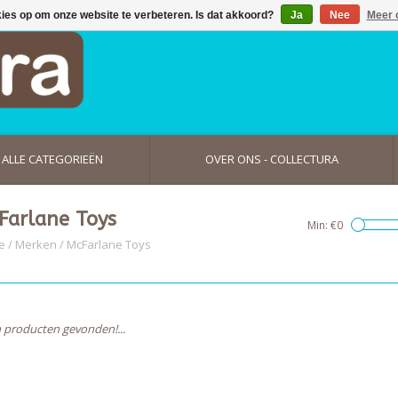
kies op om onze website te verbeteren. Is dat akkoord?
Ja
Nee
Meer 
ALLE CATEGORIEËN
OVER ONS - COLLECTURA
Farlane Toys
Min: €
0
e
/
Merken
/
McFarlane Toys
 producten gevonden!...