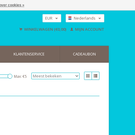
over cookies »
EUR
Nederlands
GBP
Deutsch
WINKELWAGEN (€0,00)
MIJN ACCOUNT
English
USD
KLANTENSERVICE
CADEAUBON
Max: €
5