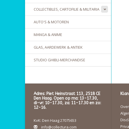
COLLECTIBLES, CARTOFILIE & MILITARIA
AUTO'S & MOTOREN
MANGA & ANIME
GLAS, AARDEWERK & ANTIEK
STUDIO GHIBLI-MERCHANDISE
Adres: Piet Heinstraat 113, 2518 CE
Klan
Den Haag. Open op ma: 13-17.30,
di-vr: 10-17.30, za: 11-17.30 en zo:
Over 
12-16.
Alge
Disc
KvK: Den Haag 27075653
Priva
info@collectura.com