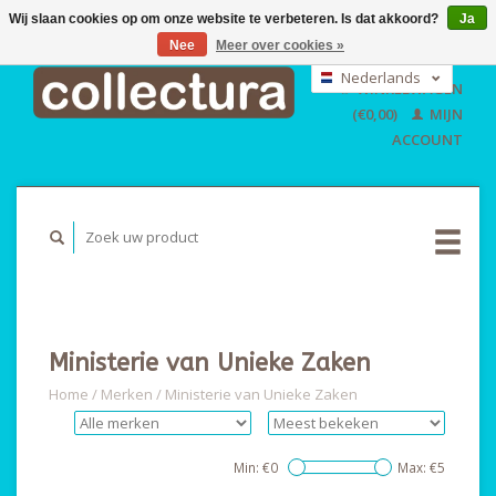
Wij slaan cookies op om onze website te verbeteren. Is dat akkoord?
Ja
Nee
Meer over cookies »
EUR
GBP
Nederlands
WINKELWAGEN
USD
Deutsch
(€0,00)
MIJN
English
ACCOUNT
Ministerie van Unieke Zaken
Home
/
Merken
/
Ministerie van Unieke Zaken
Min: €
0
Max: €
5