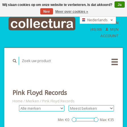
Wij slaan cookies op om onze website te verbeteren. Is dat akkoord?
Ja
Nee
Meer over cookies »
EUR
GBP
Nederlands
WINKELWAGEN
USD
Deutsch
(€0,00)
MIJN
English
ACCOUNT
Pink Floyd Records
Home
/
Merken
/
Pink Floyd Records
Min: €
0
Max: €
35