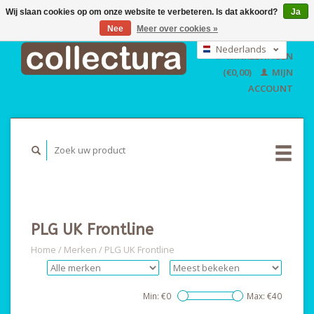
Wij slaan cookies op om onze website te verbeteren. Is dat akkoord?
Ja
Nee
Meer over cookies »
EUR
GBP
Nederlands
WINKELWAGEN
USD
Deutsch
(€0,00)
MIJN
English
ACCOUNT
PLG UK Frontline
Home
/
Merken
/
PLG UK Frontline
Min: €
0
Max: €
40