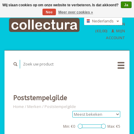
Wij slaan cookies op om onze website te verbeteren. Is dat akkoord?
Ja
Nee
Meer over cookies »
EUR
GBP
Nederlands
WINKELWAGEN
USD
Deutsch
(€0,00)
MIJN
English
ACCOUNT
Poststempelgilde
Home
/
Merken
/
Poststempelgilde
Min: €
0
Max: €
5